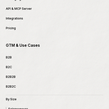
API & MCP Server
Integrations
Pricing
GTM & Use Cases
B2B
B2C
B2B2B
B2B2C
By Size
Solopreneurs