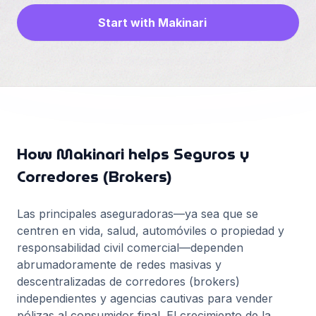
Français
Start with Makinari
Deutsch
GitHub
日本語
Sign in
Português
Start Now
How Makinari helps
Seguros y
Corredores (Brokers)
Las principales aseguradoras—ya sea que se
centren en vida, salud, automóviles o propiedad y
responsabilidad civil comercial—dependen
abrumadoramente de redes masivas y
descentralizadas de corredores (brokers)
independientes y agencias cautivas para vender
pólizas al consumidor final. El crecimiento de la