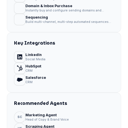
precision targeting and intent data.
Domain & Inbox Purchase
Instantly buy and configure sending domains and
inboxes without technical setup.
Sequencing
Build multi-channel, multi-step automated sequences
that drive replies.
Key Integrations
LinkedIn
Social Media
HubSpot
CRM
Salesforce
CRM
Recommended Agents
Marketing Agent
SC
Head of Copy & Brand Voice
Scraping Agent