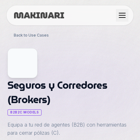
Product
Back to Use Cases
GTM & Use Cases
Resources
Seguros y Corredores
(Brokers)
Language
B2B2C MODELS
English
Dark Mode
Equipa a tu red de agentes (B2B) con herramientas
Español
para cerrar pólizas (C).