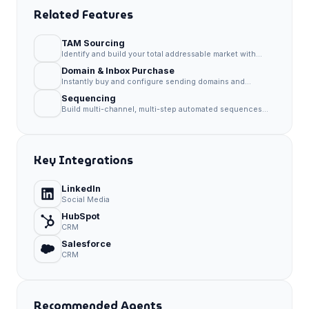
Related Features
TAM Sourcing
Identify and build your total addressable market with
precision targeting and intent data.
Domain & Inbox Purchase
Instantly buy and configure sending domains and
inboxes without technical setup.
Sequencing
Build multi-channel, multi-step automated sequences
that drive replies.
Key Integrations
LinkedIn
Social Media
HubSpot
CRM
Salesforce
CRM
Recommended Agents