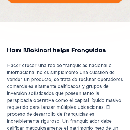
Français
Deutsch
GitHub
日本語
Sign in
Português
Start Now
How Makinari helps
Franquicias
Hacer crecer una red de franquicias nacional o
internacional no es simplemente una cuestión de
vender un producto; se trata de reclutar operadores
comerciales altamente calificados y grupos de
inversión sofisticados que posean tanto la
perspicacia operativa como el capital líquido masivo
requerido para lanzar múltiples ubicaciones. El
proceso de desarrollo de franquicias es
increíblemente riguroso. Un franquiciador debe
calificar meticulosamente el patrimonio neto de un