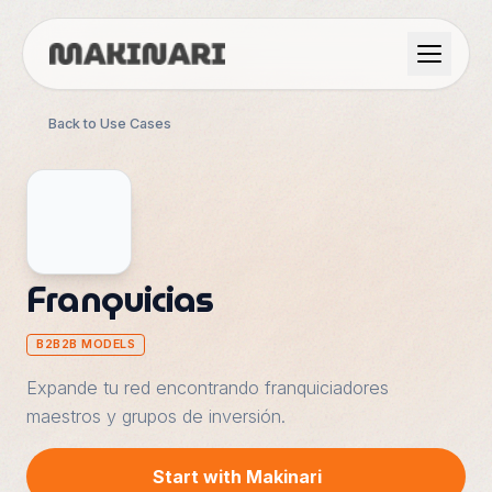
Product
Back to Use Cases
GTM & Use Cases
Resources
Franquicias
Language
B2B2B MODELS
Expande tu red encontrando franquiciadores
English
maestros y grupos de inversión.
Dark Mode
Español
Start with Makinari