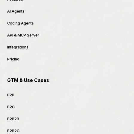
AI Agents
Coding Agents
API & MCP Server
Integrations
Pricing
GTM & Use Cases
B2B
B2C
B2B2B
B2B2C