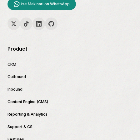
Use Makinari on WhatsApp
Product
CRM
Outbound
Inbound
Content Engine (CMS)
Reporting & Analytics
Support & CS
Features