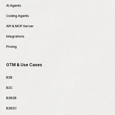
AI Agents
Coding Agents
API & MCP Server
Integrations
Pricing
GTM & Use Cases
B2B
B2C
B2B2B
B2B2C