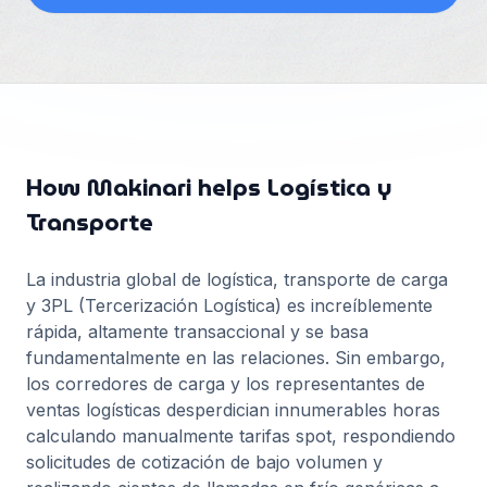
Français
Deutsch
GitHub
日本語
Sign in
Português
Start Now
How Makinari helps
Logística y
Transporte
La industria global de logística, transporte de carga
y 3PL (Tercerización Logística) es increíblemente
rápida, altamente transaccional y se basa
fundamentalmente en las relaciones. Sin embargo,
los corredores de carga y los representantes de
ventas logísticas desperdician innumerables horas
calculando manualmente tarifas spot, respondiendo
solicitudes de cotización de bajo volumen y