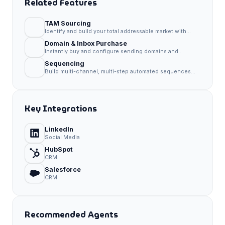
Related Features
TAM Sourcing
Identify and build your total addressable market with
precision targeting and intent data.
Domain & Inbox Purchase
Instantly buy and configure sending domains and
inboxes without technical setup.
Sequencing
Build multi-channel, multi-step automated sequences
that drive replies.
Key Integrations
LinkedIn
Social Media
HubSpot
CRM
Salesforce
CRM
Recommended Agents