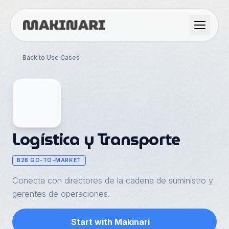
Product
Back to Use Cases
GTM & Use Cases
Resources
Logística y Transporte
Language
B2B GO-TO-MARKET
Conecta con directores de la cadena de suministro y
English
gerentes de operaciones.
Dark Mode
Español
Start with Makinari